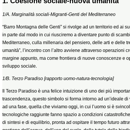
1. Coesione sociale-nuova umanità
1/A. Marginalità sociali-Migranti-Genti del Mediterraneo
“Barro Montagna delle Genti” si rivolge ad un territorio ed ai su
in parte dal modo in cui riusciremo a diventare punto di scambi
Mediterraneo, culla millenaria del pensiero, delle arti e delle t
umanità”, l’incontro con l’altro avviene attraverso operazioni
margine appunto, ma come frontiera di nuove conoscenze e oppor
sviluppo sociale.
1/B. Terzo Paradiso [rapporto uomo-natura-tecnologia]
Il Terzo Paradiso è una felice intuizione di uno dei più importan
trascendenza, questo simbolo si forma intorno ad un’ideale di 
ad una fase, quella che viviamo oggi, in cui l’uomo si è svinco
tecnologiche raggiunte fanno spazio a condizioni catastrofiche 
di sintesi e di equilibrio, pronta ad ospitare il tempo futuro at