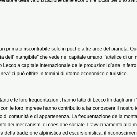
iversità e della valorizzazione delle economie locali per uno svil
 un primato riscontrabile solo in poche altre aree del pianeta. Q
 dell’intangibile” che vede nel capitale umano l’artefice di un 
 Lecco a capitale internazionale delle produzioni d’arte in ferro
a” ci può offrire in termini di ritorno economico e turistico.
nti e le loro frequentazioni, hanno fatto di Lecco fin dagli anni 
e con le loro imprese hanno contribuito a far conoscere il nostro 
o di comunità e di appartenenza. La frequentazione della mont
to dei meccanismi di coesione sociale. L’avvicinamento alla mon
a della tradizione alpinistica ed escursionistica, il riconosciment