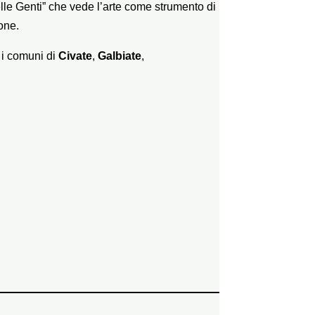
elle Genti” che vede l’arte come strumento di
one.
, i comuni di
Civate
,
Galbiate
,