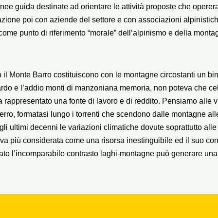
inee guida destinate ad orientare le attività proposte che opere
azione poi con aziende del settore e con associazioni alpinistich
come punto di riferimento “morale” dell’alpinismo e della monta
iano il Monte Barro costituiscono con le montagne circostanti un b
do e l’addio monti di manzoniana memoria, non poteva che cele
 rappresentato una fonte di lavoro e di reddito. Pensiamo alle vie
 ferro, formatasi lungo i torrenti che scendono dalle montagne al
i ultimi decenni le variazioni climatiche dovute soprattutto all
a più considerata come una risorsa inestinguibile ed il suo consu
ro lato l’incomparabile contrasto laghi-montagne può generare una