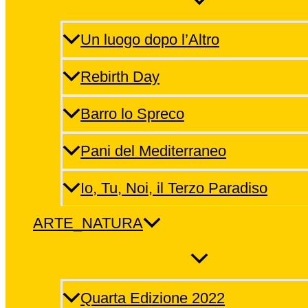
Un luogo dopo l’Altro
Rebirth Day
Barro lo Spreco
Pani del Mediterraneo
Io, Tu, Noi, il Terzo Paradiso
ARTE_NATURA
Quarta Edizione 2022