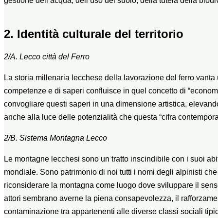
gestione dell’acqua, dell’uso del suolo, della tutela della biod
2. Identità culturale del territorio
2/A. Lecco città del Ferro
La storia millenaria lecchese della lavorazione del ferro vanta
competenze e di saperi confluisce in quel concetto di “economia
convogliare questi saperi in una dimensione artistica, elevando
anche alla luce delle potenzialità che questa “cifra contemporane
2/B. Sistema Montagna Lecco
Le montagne lecchesi sono un tratto inscindibile con i suoi abita
mondiale. Sono patrimonio di noi tutti i nomi degli alpinisti ch
riconsiderare la montagna come luogo dove sviluppare il sens
attori sembrano averne la piena consapevolezza, il rafforzamen
contaminazione tra appartenenti alle diverse classi sociali tipic